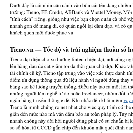
Dưới đây là cái nhìn cận cảnh vào bốn cái tên đang chiếm l
trường: Tieno, FE Credit, ABBank và Viettel Money. Mỗi
"tính cách" riêng, giống như việc bạn chọn quán cà phê vậ
nhanh gọn để mang đi, có quán ngồi lại đàm đạo, và có quá
khách quen mới được phục vụ.
Tieno.vn — Tốc độ và trải nghiệm thuần số h
Tieno đại diện cho xu hướng fintech hiện đại, nơi công ng
lên hàng đầu để cắt giảm tối đa thời gian chờ đợi. Khác vớ
tài chính cũ kỹ, Tieno tập trung vào việc xác thực danh tí
điểm tín dụng thông qua dữ liệu hành vi người dùng thay v
bảng sao kê lương truyền thống. Điều này tạo ra một lợi th
những người làm nghề tự do hoặc freelancer, nhóm đối tư
ngân hàng truyền thống e dè. Khi nhắc đến khái niệm
vay 
Tieno là minh chứng rõ nét nhất cho việc quy trình có thể 
giản đến mức nào mà vẫn đảm bảo an toàn pháp lý. Tuy nh
nhanh chóng này đòi hỏi người dùng phải có sự chuẩn bị k
sơ số hóa, từ CCCD gắn chip đến khuôn mặt quét định da