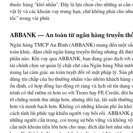
thuộc hàng "khó nhằn". Đây là lựa chọn cho những ai cần 
vật lý và các khoản vay trung hạn, chứ không phải cho nh
tốc" trong vài phút.
ABBANK — An toàn từ ngân hàng truyền th
Ngân hàng TMCP An Bình (ABBANK) mang đến một sắc 
toàn khác, đậm chất ngân hàng truyền thống nhưng đã đượ
phần nào. Khi vay qua ABBANK, bạn đang giao dịch với 
tài chính chịu sự quản lý chặt chẽ của Ngân hàng Nhà nướ
mang lại cảm giác an toàn tuyệt đối về mặt pháp lý. Sản p
dùng tín chấp của họ thường nhắm vào nhóm khách hàng 
ổn định, có hợp đồng lao động rõ ràng và lịch sử tín dụng
trình có thể rườm rà hơn so với Tieno hay FE Credit, đòi h
tờ chứng minh thu nhập hơn, nhưng đổi lại, lãi suất thườn
hơn và minh bạch hơn. Không có những khoản phí ẩn khó 
cách tính lãi phức tạp khiến người vay bối rối. ABBANK 
những người cẩn trọng, coi trọng sự bền vững và không vộ
cần một khoản tiền lớn hơn cho mục đích dài hơi như sửa 