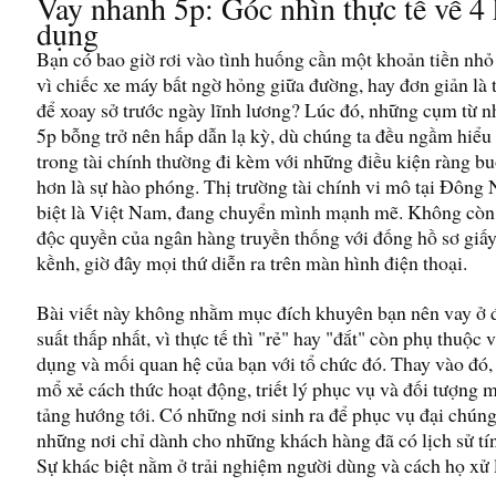
Vay nhanh 5p: Góc nhìn thực tế về 4 
dụng
Bạn có bao giờ rơi vào tình huống cần một khoản tiền nhỏ 
vì chiếc xe máy bất ngờ hỏng giữa đường, hay đơn giản là t
để xoay sở trước ngày lĩnh lương? Lúc đó, những cụm từ 
5p bỗng trở nên hấp dẫn lạ kỳ, dù chúng ta đều ngầm hiểu
trong tài chính thường đi kèm với những điều kiện ràng b
hơn là sự hào phóng. Thị trường tài chính vi mô tại Đông
biệt là Việt Nam, đang chuyển mình mạnh mẽ. Không còn 
độc quyền của ngân hàng truyền thống với đống hồ sơ giấy
kềnh, giờ đây mọi thứ diễn ra trên màn hình điện thoại.
Bài viết này không nhằm mục đích khuyên bạn nên vay ở đ
suất thấp nhất, vì thực tế thì "rẻ" hay "đắt" còn phụ thuộc 
dụng và mối quan hệ của bạn với tổ chức đó. Thay vào đó,
mổ xẻ cách thức hoạt động, triết lý phục vụ và đối tượng 
tảng hướng tới. Có những nơi sinh ra để phục vụ đại chúng,
những nơi chỉ dành cho những khách hàng đã có lịch sử tí
Sự khác biệt nằm ở trải nghiệm người dùng và cách họ xử l