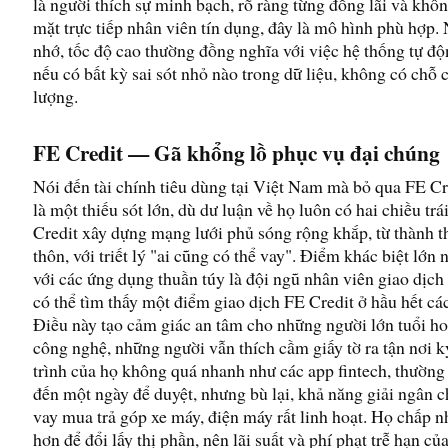
là người thích sự minh bạch, rõ ràng từng đồng lãi và kh
mặt trực tiếp nhân viên tín dụng, đây là mô hình phù hợp
nhớ, tốc độ cao thường đồng nghĩa với việc hệ thống tự độ
nếu có bất kỳ sai sót nhỏ nào trong dữ liệu, không có chỗ 
lượng.
FE Credit — Gã khổng lồ phục vụ đại chúng
Nói đến tài chính tiêu dùng tại Việt Nam mà bỏ qua FE Cre
là một thiếu sót lớn, dù dư luận về họ luôn có hai chiều tr
Credit xây dựng mạng lưới phủ sóng rộng khắp, từ thành t
thôn, với triết lý "ai cũng có thể vay". Điểm khác biệt lớn 
với các ứng dụng thuần túy là đội ngũ nhân viên giao dịch
có thể tìm thấy một điểm giao dịch FE Credit ở hầu hết cá
Điều này tạo cảm giác an tâm cho những người lớn tuổi ho
công nghệ, những người vẫn thích cầm giấy tờ ra tận nơi k
trình của họ không quá nhanh như các app fintech, thường
đến một ngày để duyệt, nhưng bù lại, khả năng giải ngân 
vay mua trả góp xe máy, điện máy rất linh hoạt. Họ chấp n
hơn để đổi lấy thị phần, nên lãi suất và phí phạt trễ hạn củ