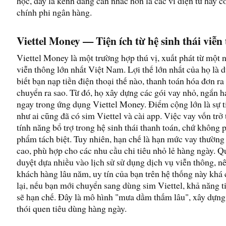
học, đây là kênh đáng cân nhắc hơn là các ví điện tử hay cô
chính phi ngân hàng.
Viettel Money — Tiện ích từ hệ sinh thái viễn
Viettel Money là một trường hợp thú vị, xuất phát từ một
viễn thông lớn nhất Việt Nam. Lợi thế lớn nhất của họ là d
biết bạn nạp tiền điện thoại thế nào, thanh toán hóa đơn ra 
chuyển ra sao. Từ đó, họ xây dựng các gói vay nhỏ, ngắn h
ngay trong ứng dụng Viettel Money. Điểm cộng lớn là sự ti
như ai cũng đã có sim Viettel và cài app. Việc vay vốn trở
tính năng bổ trợ trong hệ sinh thái thanh toán, chứ không 
phẩm tách biệt. Tuy nhiên, hạn chế là hạn mức vay thườn
cao, phù hợp cho các nhu cầu chi tiêu nhỏ lẻ hàng ngày. Qu
duyệt dựa nhiều vào lịch sử sử dụng dịch vụ viễn thông, n
khách hàng lâu năm, uy tín của bạn trên hệ thống này khá
lại, nếu bạn mới chuyển sang dùng sim Viettel, khả năng t
sẽ hạn chế. Đây là mô hình "mưa dầm thấm lâu", xây dựng 
thói quen tiêu dùng hàng ngày.